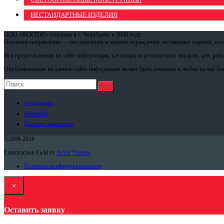
НЕСТАНДАРТНЫЕ ИЗДЕЛИЯ
ООО «ВЕКТОР» основана в г. Челябинск в 2008 году.
Основное направление — изготовление и монтаж ограждений лестничных маршей, площ
Вся представленная на сайте информация, касающаяся реализуемых товаров, цен, раб
Опубликованная на данном сайте информация может быть изменена в любое время без
О компании
Контакты
Вызвать замерщика
©2008-2026
Construction Field от
Acme Themes
Политика конфиденциальности
×
Оставить заявку