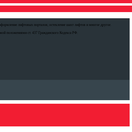
оформление лифтовых порталов; остекление шахт лифтов и многое другое.
емой положениями ст. 437 Гражданского Кодекса РФ.