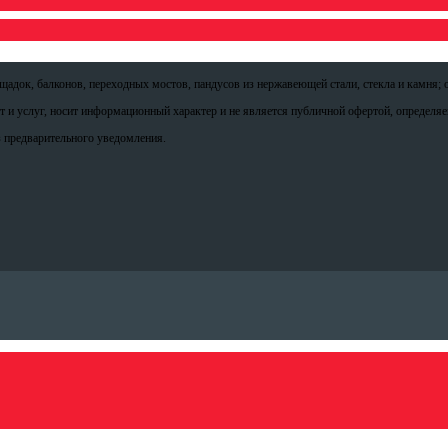
адок, балконов, переходных мостов, пандусов из нержавеющей стали, стекла и камня; 
от и услуг, носит информационный характер и не является публичной офертой, определя
 предварительного уведомления.