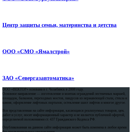
Центр защиты семьи, материнства и детства
ООО «СМО «Ямалстрой»
ЗАО «Севергазавтоматика»
ООО «ВЕКТОР» основана в г. Челябинск в 2008 году.
Основное направление — изготовление и монтаж ограждений лестничных маршей,
площадок, балконов, переходных мостов, пандусов из нержавеющей стали, стекла и
камня; оформление лифтовых порталов; остекление шахт лифтов и многое другое.
Вся представленная на сайте информация, касающаяся реализуемых товаров, цен,
работ и услуг, носит информационный характер и не является публичной офертой,
определяемой положениями ст. 437 Гражданского Кодекса РФ.
Опубликованная на данном сайте информация может быть изменена в любое время
без предварительного уведомления.