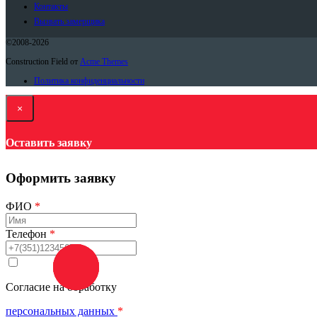
Контакты
Вызвать замерщика
©2008-2026
Construction Field от
Acme Themes
Политика конфиденциальности
×
Оставить заявку
Оформить заявку
ФИО
*
Телефон
*
Заказать
звонок
Согласие на обработку
персональных данных
*