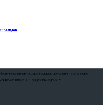
 инвалидов
оформление лифтовых порталов; остекление шахт лифтов и многое другое.
емой положениями ст. 437 Гражданского Кодекса РФ.