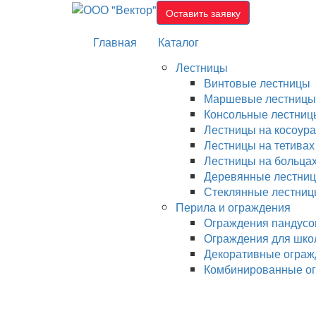
Перейти
Оставить заявку
к
содержимому
Главная
Каталог
Лестницы
Винтовые лестницы
Маршевые лестницы
Консольные лестниц
Лестницы на косоура
Лестницы на тетивах
Лестницы на больца
Деревянные лестни
Стеклянные лестни
Перила и ограждения
Ограждения пандусо
Ограждения для школ
Декоративные ограж
Комбинированные о