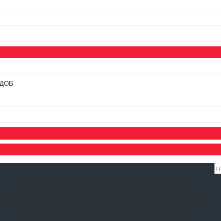
АДОВ
Вся представленная на сайте информация, касающаяся
ий
реализуемых товаров, цен, работ и услуг, носит
информационный характер и не является публичной
офертой, определяемой положениями ст. 437 Гражданского
и
Кодекса РФ.
Опубликованная на данном сайте информация может быть