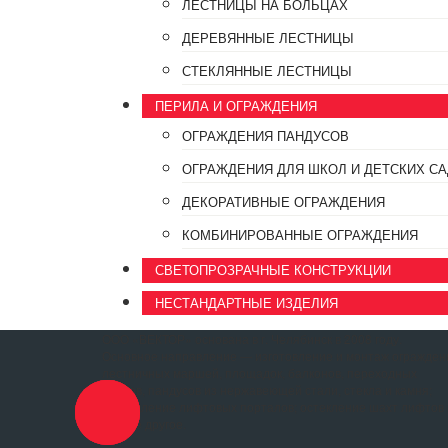
ЛЕСТНИЦЫ НА БОЛЬЦАХ
ДЕРЕВЯННЫЕ ЛЕСТНИЦЫ
СТЕКЛЯННЫЕ ЛЕСТНИЦЫ
ПЕРИЛА И ОГРАЖДЕНИЯ
ОГРАЖДЕНИЯ ПАНДУСОВ
ОГРАЖДЕНИЯ ДЛЯ ШКОЛ И ДЕТСКИХ С
ДЕКОРАТИВНЫЕ ОГРАЖДЕНИЯ
КОМБИНИРОВАННЫЕ ОГРАЖДЕНИЯ
СВЕТОПРОЗРАЧНЫЕ КОНСТРУКЦИИ
НЕСТАНДАРТНЫЕ ИЗДЕЛИЯ
ООО «ВЕКТОР» основана в г. Челябинск в 2008 году.
Основное направление — изготовление и монтаж огражден
лестничных маршей, площадок, балконов, переходных
мостов, пандусов из нержавеющей стали, стекла и камня;
Заказать
оформление лифтовых порталов; остекление шахт лифтов 
звонок
многое другое.