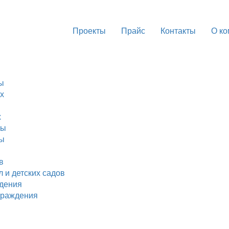
Проекты
Прайс
Контакты
О к
ы
х
х
цы
цы
в
 и детских садов
дения
граждения